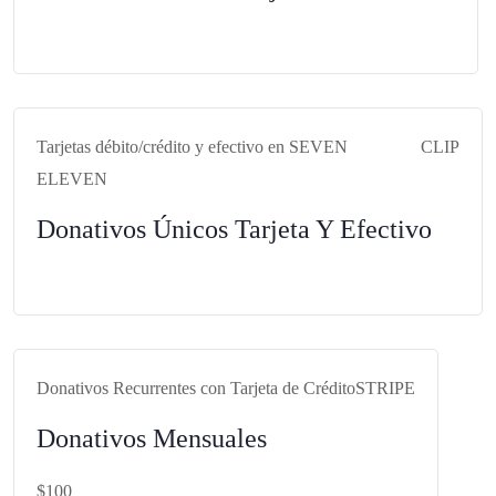
https://bit.ly/FUNBAdonativoStripe
Tarjetas débito/crédito y efectivo en SEVEN
CLIP
ELEVEN
Donativos Únicos Tarjeta Y Efectivo
https://clip.mx/@fundacionbiosferadelanahuac
Donativos Recurrentes con Tarjeta de Crédito
STRIPE
Donativos Mensuales
$100
https://bit.ly/FUNBARecStripe100